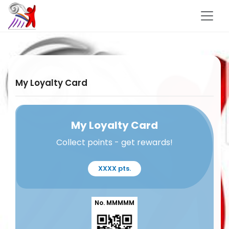
My Loyalty Card
My Loyalty Card
Collect points - get rewards!
XXXX pts.
No. MMMMM